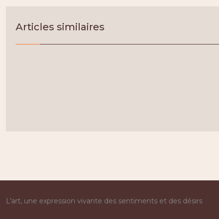
Articles similaires
L’art, une expression vivante des sentiments et des désirs