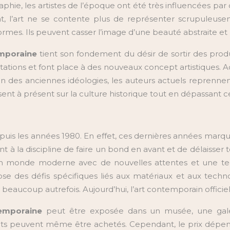
phie, les artistes de l’époque ont été très influencées par 
, l’art ne se contente plus de représenter scrupuleusem
formes. Ils peuvent casser l’image d’une beauté abstraite e
mporaine
tient son fondement du désir de sortir des produit
tations et font place à des nouveaux concept artistiques. Act
 fin des anciennes idéologies, les auteurs actuels repren
asent à présent sur la culture historique tout en dépassant c
s les années 1980. En effet, ces dernières années marquent l
 à la discipline de faire un bond en avant et de délaisser 
 un monde moderne avec de nouvelles attentes et une t
e des défis spécifiques liés aux matériaux et aux technol
 beaucoup autrefois. Aujourd’hui, l’art contemporain offici
emporaine
peut être exposée dans un musée, une galer
its peuvent même être achetés. Cependant, le prix dépend