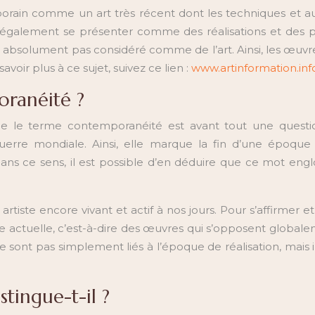
porain comme un art très récent dont les techniques et aut
t également se présenter comme des réalisations et des 
’est absolument pas considéré comme de l’art. Ainsi, les œuv
avoir plus à ce sujet, suivez ce lien :
www.artinformation.inf
ranéité ?
que le terme contemporanéité est avant tout une question
re mondiale. Ainsi, elle marque la fin d’une époque de
ans ce sens, il est possible d’en déduire que ce mot eng
artiste encore vivant et actif à nos jours. Pour s’affirmer
e actuelle, c’est-à-dire des œuvres qui s’opposent globalem
ne sont pas simplement liés à l’époque de réalisation, mais 
stingue-t-il ?